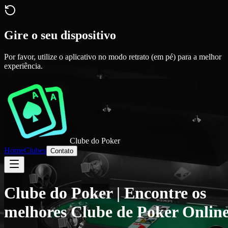
Gire o seu dispositivo
Por favor, utilize o aplicativo no modo retrato (em pé) para a melhor
experiência.
Clube do Poker
Home
Clubes
Contato
Clube do Poker | Encontre os
melhores Clube de Poker Onlin